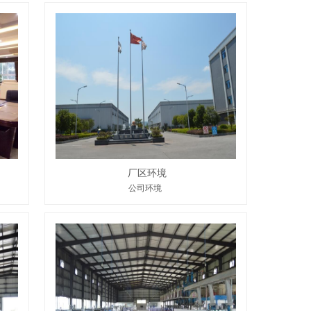
厂区环境
公司环境