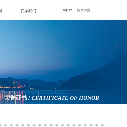
English
简体中文
司
联系我们
荣誉证书 /
CERTIFICATE OF HONOR