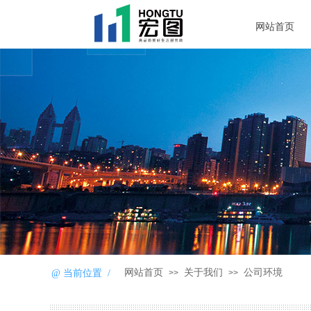
网站首页
网站首页
关于我们
公司环境
@ 当前位置 /
>>
>>